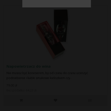
Napowietrzacz do wina
Nie musisz być koneserem, by od czasu do czasu ucieszyć
podniebienie i kubki smakowe kieliszkiem czy..
79.00 zł
Bez podatku: 64.23 zł