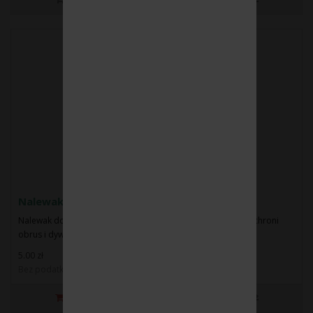
Nalewak do wina
Nalewak do wina DropStop® to genialny wynalazek, który ochroni
obrus i dywan przed zaplamieniem..
5.00 zł
Bez podatku: 4.07 zł