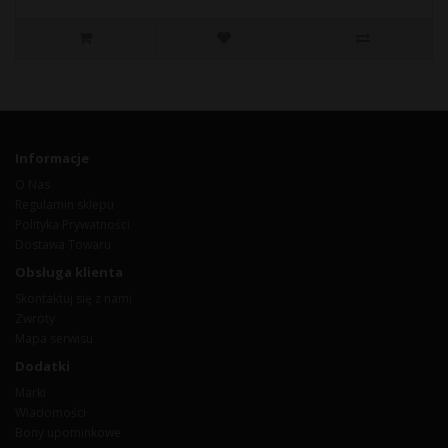
Informacje
O Nas
Regulamin sklepu
Polityka Prywatności
Dostawa Towaru
Obsługa klienta
Skontaktuj się z nami
Zwroty
Mapa serwisu
Dodatki
Marki
Wiadomości
Bony upominkowe