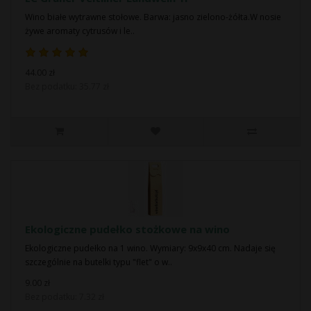
Wino białe wytrawne stołowe. Barwa: jasno zielono-żółta.W nosie
żywe aromaty cytrusów i le..
44.00 zł
Bez podatku: 35.77 zł
Ekologiczne pudełko stożkowe na wino
Ekologiczne pudełko na 1 wino. Wymiary: 9x9x40 cm. Nadaje się
szczególnie na butelki typu "flet" o w..
9.00 zł
Bez podatku: 7.32 zł