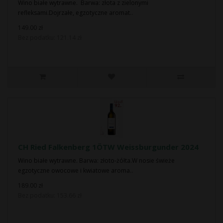
Wino białe wytrawne. Barwa: złota z zielonymi
refleksami.Dojrzałe, egzotyczne aromat..
149.00 zł
Bez podatku: 121.14 zł
CH Ried Falkenberg 1ÖTW Weissburgunder 2024
Wino białe wytrawne. Barwa: złoto-żółta.W nosie świeże
egzotyczne owocowe i kwiatowe aroma..
189.00 zł
Bez podatku: 153.66 zł