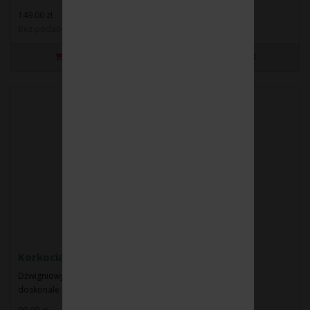
149.00 zł
Bez podatku: 121.14 zł
Korkociąg dźwigniowy
Dźwigniowy korkociąg - to elegancka propozycja, która
doskonale sprawdzi się w roli ..