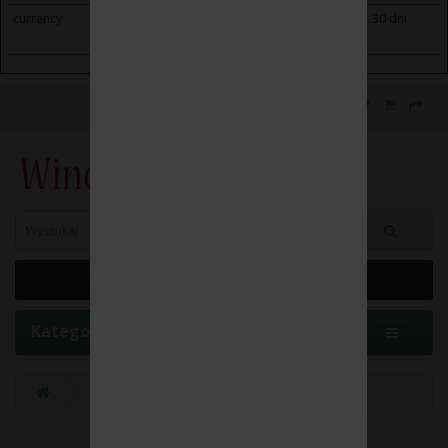
currency
winoikieliszki.pl
Saves the visitor's currency
30 dni
preferences.
0 element(y) - 0.00 zł
Kategorie
Wina
Akcesoria winiarskie