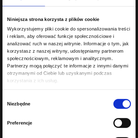
Niniejsza strona korzysta z plików cookie
Wykorzystujemy pliki cookie do spersonalizowania treści
i reklam, aby oferować funkcje społecznościowe i
analizować ruch w naszej witrynie. Informacje o tym, jak
korzystasz z naszej witryny, udostępniamy partnerom
PULLTEX Korkociąg kelnerski trybuszon Red +
społecznościowym, reklamowym i analitycznym.
skórzane etui
Partnerzy mogą połączyć te informacje z innymi danymi
Podwójna dźwignia, opatentowany mechanizm, niezawodność - oto
otrzymanymi od Ciebie lub uzyskanymi podczas
cechy wybieranego przez profesjonalist..
korzystania z ich usług.
99.00 zł
Bez podatku: 80.49 zł
Wybór
Niezbędne
zgody
Preferencje