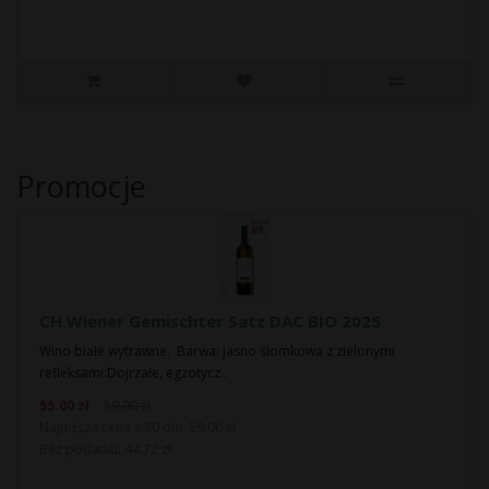
Promocje
CH Wiener Gemischter Satz DAC BIO 2025
Wino białe wytrawne. Barwa: jasno słomkowa z zielonymi
refleksami.Dojrzałe, egzotycz..
55.00 zł
59.00 zł
Najniższa cena z 30 dni: 59.00 zł
Bez podatku: 44.72 zł