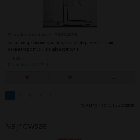
Stojak na dekanter 30074626
Stojak ten spełnia nie tylko pożyteczną rolę przy obciekaniu
dekantera po myciu, ale także stanowi e..
148.00 zł
Bez podatku: 120.33 zł
1
2
3
>
>|
Pokazano 1 do 15 z 36 (3 stron)
Najnowsze