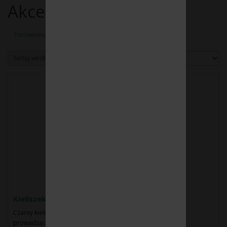
Akcesoria winiarskie
Porównanie produktów (0)
Sortuj według:
Pokaż:
Kieliszek testowy 25140031
Czarny kieliszek do "ślepych" testów. Dla degustatorów i
prowadzących testy win...