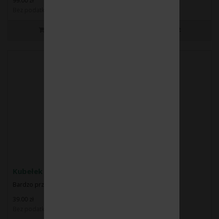
99.00 zł
Bez podatku: 80.49 zł
Kubełek do lodu i szampana
Bardzo przydatny gadżet dla winofila. ..
39.00 zł
Bez podatku: 31.71 zł