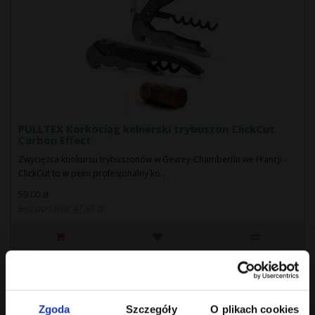
PULLTEX Korkociąg kelnerski trybuszon ClickCut
Carbon Effect
Zwycięzca konkursu trybuszonów w Gevrey-Chambertin we Francji -
ClickCut to w pełni profesjonalny ko..
59.00 zł
Bez podatku: 47.97 zł
Zgoda
Szczegóły
O plikach cookies