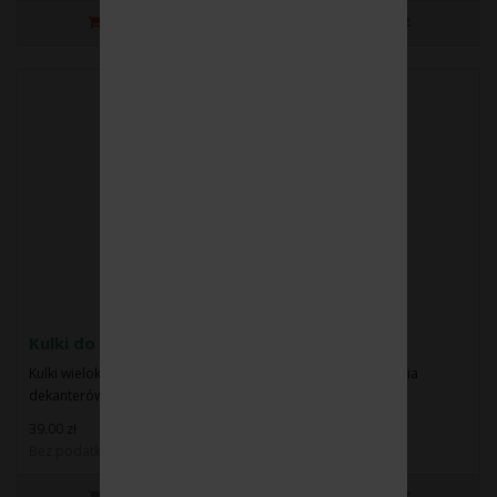
Kulki do czyszczenia dekanterów 30094301
Kulki wielokrotnego użycia ze stali nierdzewnej do czyszczenia
dekanterów. Bardzo ułatwiają utrzyman..
39.00 zł
Bez podatku: 31.71 zł