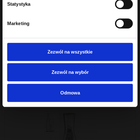
Statystyka
Marketing
Zezwól na wszystkie
Schładzacz do wina 30069923
Pasywny schładzacz do wina. Szklany pojemnik chroniący butelkę wina
przed ogrzaniem...
Zezwól na wybór
183.00 zł
Bez podatku: 148.78 zł
Odmowa