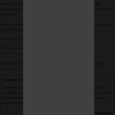
Dowiedz się więcej na temat tego, kim jesteśmy, jak można się z nami
skontaktować i w jaki sposób przetwarzamy dane osobowe w ramach Polityki
prywatności.
Prosimy o podanie identyfikatora Pana(Pani) zgody i daty kontaktu z nami w
sprawie Pana(Pani) zgody
Twoja zgoda dotyczy następujących domen: www.winoikieliszki.pl
Twój obecny stan: Odmowa.
Zmień swoją zgodę
Deklarację dot. plików cookie zaktualizowano ostatnio 21/07/2026 przez
Cookiebot
:
Niezbędne (3)
Niezbędne pliki cookie przyczyniają się do użyteczności strony poprzez
umożliwianie podstawowych funkcji takich jak nawigacja na stronie i dostęp
do bezpiecznych obszarów strony internetowej. Strona internetowa nie
może funkcjonować poprawnie bez tych ciasteczek.
Maksymaln