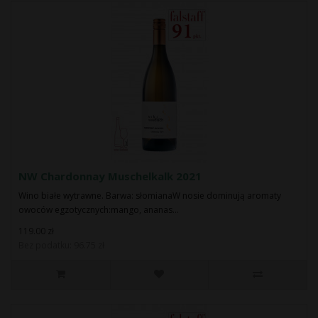
NW Chardonnay Muschelkalk 2021
Wino białe wytrawne. Barwa: słomianaW nosie dominują aromaty
owoców egzotycznych:mango, ananas...
119.00 zł
Bez podatku: 96.75 zł