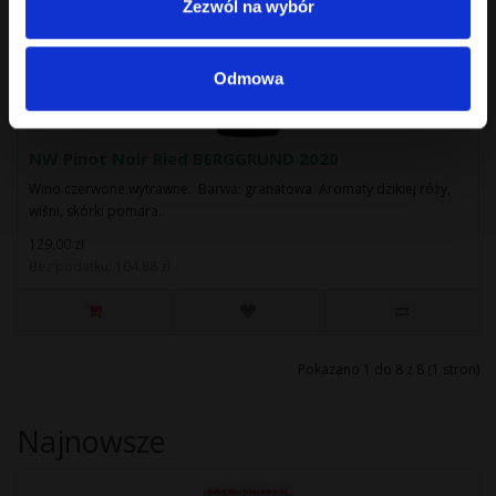
Zezwól na wybór
Odmowa
NW Pinot Noir Ried BERGGRUND 2020
Wino czerwone wytrawne. Barwa: granatowa. Aromaty dzikiej róży,
wiśni, skórki pomara..
129.00 zł
Bez podatku: 104.88 zł
Pokazano 1 do 8 z 8 (1 stron)
Najnowsze