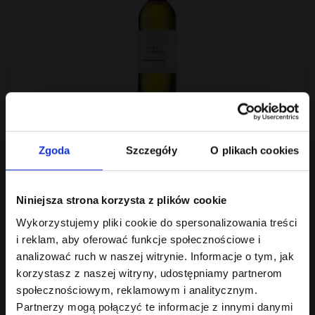
NW Gemischter Satz 2024
Wino białe wytrawne. Barwa: Delikatny żółto-zielonaOrzeźwiające,
Zgoda
Szczegóły
O plikach cookies
świeże, pikantne i pobud..
75.00 zł
Bez podatku: 60.98 zł
Niniejsza strona korzysta z plików cookie
Wykorzystujemy pliki cookie do spersonalizowania treści
i reklam, aby oferować funkcje społecznościowe i
analizować ruch w naszej witrynie. Informacje o tym, jak
korzystasz z naszej witryny, udostępniamy partnerom
społecznościowym, reklamowym i analitycznym.
Partnerzy mogą połączyć te informacje z innymi danymi