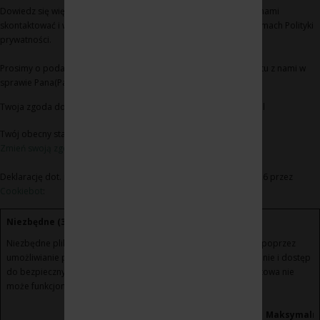
Dowiedz się więcej na temat tego, kim jesteśmy, jak można się z nami
skontaktować i w jaki sposób przetwarzamy dane osobowe w ramach Polityki
prywatności.
Prosimy o podanie identyfikatora Pana(Pani) zgody i daty kontaktu z nami w
sprawie Pana(Pani) zgody
Twoja zgoda dotyczy następujących domen: www.winoikieliszki.pl
Twój obecny stan: Odmowa.
Zmień swoją zgodę
Deklarację dot. plików cookie zaktualizowano ostatnio 21/07/2026 przez
Cookiebot
:
Niezbędne (3)
Niezbędne pliki cookie przyczyniają się do użyteczności strony poprzez
umożliwianie podstawowych funkcji takich jak nawigacja na stronie i dostęp
do bezpiecznych obszarów strony internetowej. Strona internetowa nie
może funkcjonować poprawnie bez tych ciasteczek.
Maksymaln