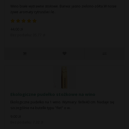
Wino białe wytrawne stołowe. Barwa: jasno zielono-żółta.W nosie
żywe aromaty cytrusów i le..
44.00 zł
Bez podatku: 35.77 zł
Ekologiczne pudełko stożkowe na wino
Ekologiczne pudełko na 1 wino. Wymiary: 9x9x40 cm. Nadaje się
szczególnie na butelki typu "flet" o w..
9.00 zł
Bez podatku: 7.32 zł