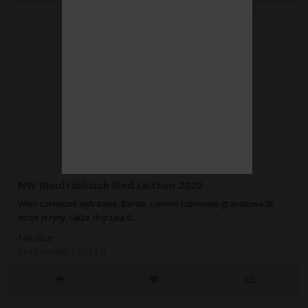
NW Blaufränkisch Ried Leithen 2020
Wino czerwone wytrawne. Barwa: ciemno rubinowo-granatowa.W
nosie jeżyny, także dojrzała śl..
149.00 zł
Bez podatku: 121.14 zł