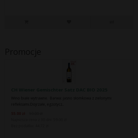
Promocje
CH Wiener Gemischter Satz DAC BIO 2025
Wino białe wytrawne. Barwa: jasno słomkowa z zielonymi
refleksami.Dojrzałe, egzotycz..
55.00 zł
59.00 zł
Najniższa cena z 30 dni: 59.00 zł
Bez podatku: 44.72 zł