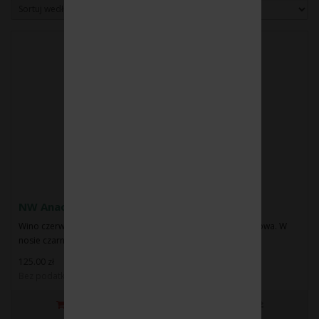
Sortuj według:
Pokaż:
NW Anaconda 2021
Wino czerwone wytrawne. Barwa: ciemno rubinowo-granatowa. W
nosie czarna porzeczka, ..
125.00 zł
Bez podatku: 101.63 zł