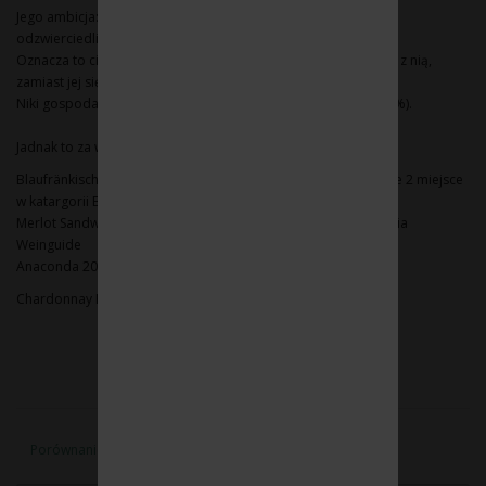
Jego ambicja: aby wykorzystać w piwnicy winnicę i ostatecznie
odzwierciedlić ją w winie.
Oznacza to ciągłe uczenie się od natury, rozumienie jej i pracę z nią,
zamiast jej się przeciwstawiać.
Niki gospodaruje na 10 hektarach z przewagą win białych ( 65%).
Jadnak to za wina czerwone uzyskuje najlepsze rankingi:
Blaufränkisch Ried Leihten 2015
96 pkt
Falstaff Rot Weinguide 2 miejsce
w katargorii Blaufränkisch
Merlot Sandwühler 2015
93 pkt
Falstaff 5 gwiazdek TOP Vinaria
Weinguide
Anaconda 2015
91 pkt
.
Chardonnay Hundspoint Reserve 2014
91 pkt
Falstaff
Porównanie produktów (0)