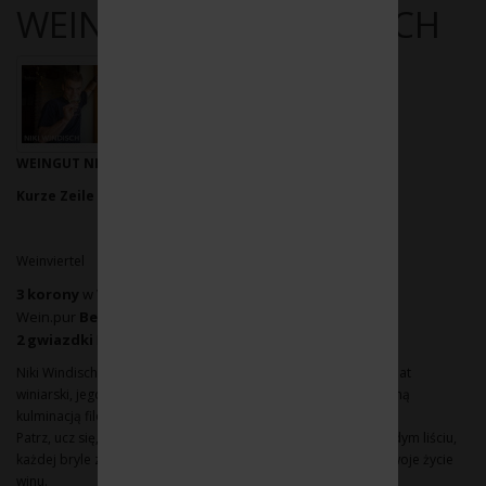
WEINGUT NIKI WINDISCH
WEINGUT NIKI WINDISCH
Kurze Zeile 66 2212 Groß Engersdorf
Weinviertel
3 korony
w Vinaria Weinguide
Wein.pur
Best of Austria
2 gwiazdki
Falstaff Wein Guide
Niki Windisch to absolutny pasjonat wina. Jeśli porusza się temat
winiarski, jego oczy świecą. Dla niego smak wina jest ostateczną
kulminacją filozofii życia.
Patrz, ucz się, wdrażaj to jego wilozofia/ Jego serce jest w każdym liściu,
każdej bryle ziemi, każdym krzewie. Niki Windisch poświęca swoje życie
winu.