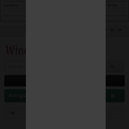
currency
winoikieliszki.pl
Saves the visitor's currency
30 dni
preferences.
0 element(y) - 0.00 zł
Kategorie
Producenci
WEINGUT NIKI WINDISCH