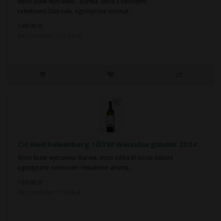
Wino białe wytrawne. Barwa: złota z zielonymi
refleksami.Dojrzałe, egzotyczne aromat..
149.00 zł
Bez podatku: 121.14 zł
CH Ried Falkenberg 1ÖTW Weissburgunder 2024
Wino białe wytrawne. Barwa: złoto-żółta.W nosie świeże
egzotyczne owocowe i kwiatowe aroma..
189.00 zł
Bez podatku: 153.66 zł