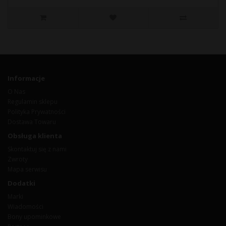
Informacje
O Nas
Regulamin sklepu
Polityka Prywatności
Dostawa Towaru
Obsługa klienta
Skontaktuj się z nami
Zwroty
Mapa serwisu
Dodatki
Marki
Wiadomości
Bony upominkowe