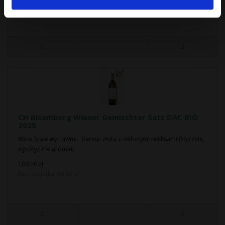
CH Bisamberg Wiener Gemischter Satz DAC BIO
2025
Wino białe wytrawne. Barwa: złota z zielonymi refleksami.Dojrzałe,
egzotyczne aromat..
109.00 zł
Bez podatku: 88.62 zł