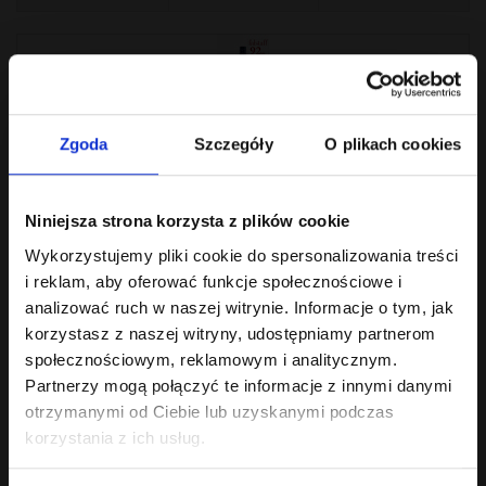
CH Ried Falkenberg 1ÖTW Weissburgunder 2024
Zgoda
Szczegóły
O plikach cookies
Wino białe wytrawne. Barwa: złoto-żółta.W nosie świeże
egzotyczne owocowe i kwiatowe aroma..
Niniejsza strona korzysta z plików cookie
189.00 zł
Bez podatku: 153.66 zł
Wykorzystujemy pliki cookie do spersonalizowania treści
i reklam, aby oferować funkcje społecznościowe i
analizować ruch w naszej witrynie. Informacje o tym, jak
korzystasz z naszej witryny, udostępniamy partnerom
społecznościowym, reklamowym i analitycznym.
Partnerzy mogą połączyć te informacje z innymi danymi
otrzymanymi od Ciebie lub uzyskanymi podczas
korzystania z ich usług.