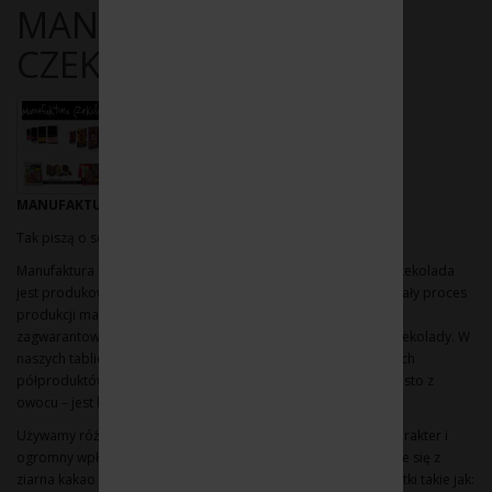
MANUFAKTURA
CZEKOLADY
MANUFAKTURA CZEKOLADY
Tak piszą o sobie:
Manufaktura Czekolady to jedyny w Polsce zakład, w którym czekolada
jest produkowana ręcznie bezpośrednio z ziarna kakaowca. Cały proces
produkcji ma miejsce pod jednym dachem. Tylko tak możemy
zagwarantować niespotykany, intensywny smak prawdziwej czekolady. W
naszych tabliczkach nie używamy proszku kakaowego lub innych
półproduktów. To dokładnie tak, jak z sokiem wyciśniętym prosto z
owocu – jest bez porównania lepszy od tego z koncentratu.
Używamy różnych ziaren kakaowca – każde z nich ma swój charakter i
ogromny wpływ na smak czekolady. Nuty smakowe wywodzące się z
ziarna kakao staramy się odpowiednio podkreślić przez dodatki takie jak: