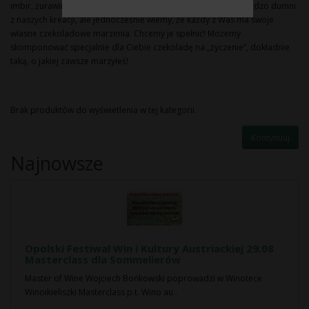
imbir, żurawina, kwiat soli morskiej i wiele innych. Jesteśmy bardzo dumni
z naszych kreacji, ale jednocześnie wiemy, że każdy z Was ma swoje
własne czekoladowe marzenia. Chcemy je spełnić! Możemy
skomponować specjalnie dla Ciebie czekoladę na „życzenie”, dokładnie
taką, o jakiej zawsze marzyłeś!
Brak produktów do wyświetlenia w tej kategorii.
Kontynuuj
Najnowsze
Opolski Festiwal Win i Kultury Austriackiej 29.08
Masterclass dla Sommelierów
Master of Wine Wojciech Bońkowski poprowadzi w Winotece
Winoikieliszki Masterclass p.t. Wino au..