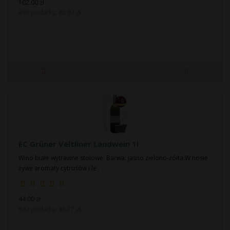
102.00 zł
Bez podatku: 82.93 zł
EC Grüner Veltliner Landwein 1l
Wino białe wytrawne stołowe. Barwa: jasno zielono-żółta.W nosie
żywe aromaty cytrusów i le..
44.00 zł
Bez podatku: 35.77 zł