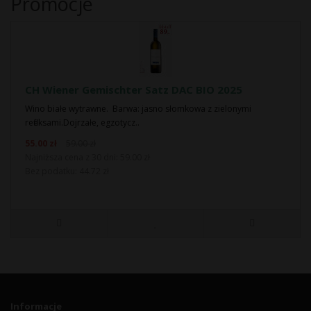
Promocje
CH Wiener Gemischter Satz DAC BIO 2025
Wino białe wytrawne. Barwa: jasno słomkowa z zielonymi
refleksami.Dojrzałe, egzotycz..
55.00 zł
59.00 zł
Najniższa cena z 30 dni: 59.00 zł
Bez podatku: 44.72 zł
Informacje