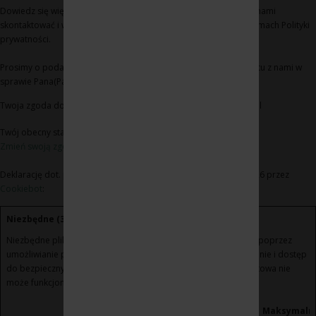
Dowiedz się więcej na temat tego, kim jesteśmy, jak można się z nami
skontaktować i w jaki sposób przetwarzamy dane osobowe w ramach Polityki
prywatności.
Prosimy o podanie identyfikatora Pana(Pani) zgody i daty kontaktu z nami w
sprawie Pana(Pani) zgody
Twoja zgoda dotyczy następujących domen: www.winoikieliszki.pl
Twój obecny stan: Odmowa.
Zmień swoją zgodę
Deklarację dot. plików cookie zaktualizowano ostatnio 21/07/2026 przez
Cookiebot
:
Niezbędne (3)
Niezbędne pliki cookie przyczyniają się do użyteczności strony poprzez
umożliwianie podstawowych funkcji takich jak nawigacja na stronie i dostęp
do bezpiecznych obszarów strony internetowej. Strona internetowa nie
może funkcjonować poprawnie bez tych ciasteczek.
Maksymaln