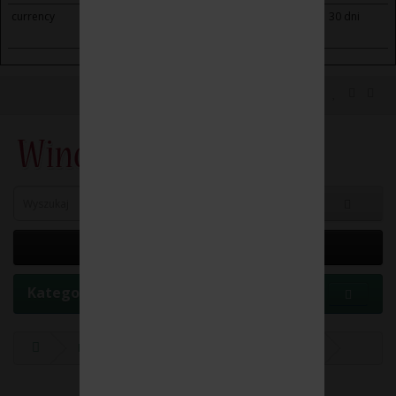
currency
winoikieliszki.pl
Saves the visitor's currency
30 dni
preferences.
0 element(y) - 0.00 zł
Kategorie
Producenci
MANUFAKTURA CZEKOLADY