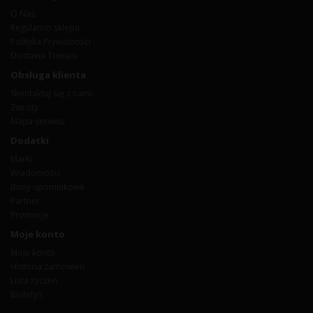
O Nas
Regulamin sklepu
Polityka Prywatności
Dostawa Towaru
Obsługa klienta
Skontaktuj się z nami
Zwroty
Mapa serwisu
Dodatki
Marki
Wiadomości
Bony upominkowe
Partner
Promocje
Moje konto
Moje konto
Historia zamówień
Lista życzeń
Biuletyn