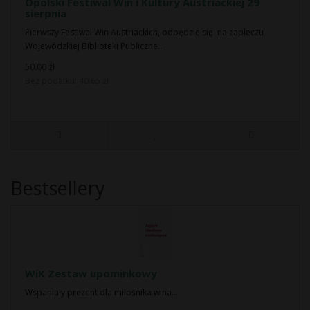
Opolski Festiwal Win i Kultury Austriackiej 29
sierpnia
Pierwszy Festiwal Win Austriackich, odbędzie się na zapleczu
Wojewódzkiej Biblioteki Publiczne..
50.00 zł
Bez podatku: 40.65 zł
Bestsellery
WiK Zestaw upominkowy
Wspaniały prezent dla miłośnika wina...