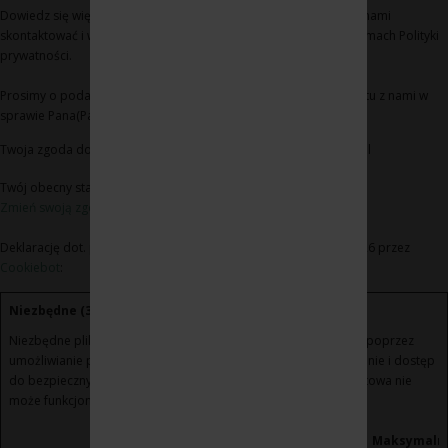
Dowiedz się więcej na temat tego, kim jesteśmy, jak można się z nami
skontaktować i w jaki sposób przetwarzamy dane osobowe w ramach Polityki
prywatności.
Prosimy o podanie identyfikatora Pana(Pani) zgody i daty kontaktu z nami w
sprawie Pana(Pani) zgody
Twoja zgoda dotyczy następujących domen: www.winoikieliszki.pl
Twój obecny stan: Odmowa.
Zmień swoją zgodę
Deklarację dot. plików cookie zaktualizowano ostatnio 21/07/2026 przez
Cookiebot
:
Niezbędne (3)
Niezbędne pliki cookie przyczyniają się do użyteczności strony poprzez
umożliwianie podstawowych funkcji takich jak nawigacja na stronie i dostęp
do bezpiecznych obszarów strony internetowej. Strona internetowa nie
może funkcjonować poprawnie bez tych ciasteczek.
Maksymaln