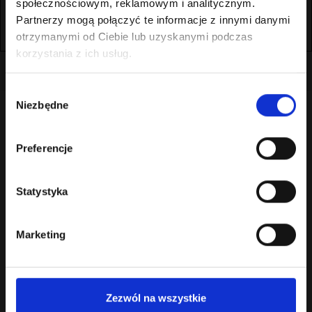
społecznościowym, reklamowym i analitycznym.
currency
winoikieliszki.pl
Saves the visitor's currency
30 dni
Partnerzy mogą połączyć te informacje z innymi danymi
preferences.
otrzymanymi od Ciebie lub uzyskanymi podczas
korzystania z ich usług.
Wybór
Niezbędne
zgody
Preferencje
Statystyka
0 element(y) - 0.00 zł
Kategorie
Marketing
Porównanie produktów
Zezwól na wszystkie