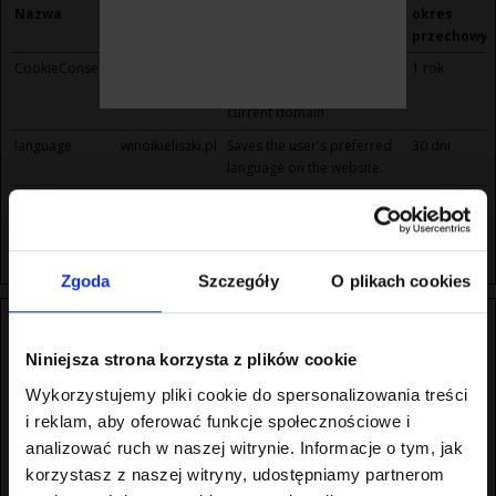
Nazwa
Dostawca
Cel
okres
przechowy
CookieConsent
Cookiebot
Stores the user's cookie
1 rok
consent state for the
current domain
language
winoikieliszki.pl
Saves the user's preferred
30 dni
language on the website.
OCSESSID
winoikieliszki.pl
Preserves the visitor's
Sesyjne
session state across page
requests.
Zgoda
Szczegóły
O plikach cookies
Preferencje (1)
Pliki cookie dotyczące preferencji umożliwiają stronie zapamiętanie
Niniejsza strona korzysta z plików cookie
informacji, które zmieniają wygląd lub funkcjonowanie strony, np.
Wykorzystujemy pliki cookie do spersonalizowania treści
preferowany język lub region, w którym znajduje się użytkownik.
i reklam, aby oferować funkcje społecznościowe i
Maksymaln
analizować ruch w naszej witrynie. Informacje o tym, jak
Nazwa
Dostawca
Cel
okres
korzystasz z naszej witryny, udostępniamy partnerom
przechowy