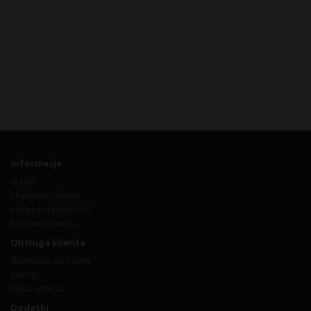
Informacje
O Nas
Regulamin sklepu
Polityka Prywatności
Dostawa Towaru
Obsługa klienta
Skontaktuj się z nami
Zwroty
Mapa serwisu
Dodatki