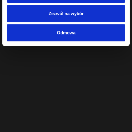
Porównanie produktów
Zezwól na wybór
Nie wybrałeś żadnych produktów do porównania.
Kontynuuj
Odmowa