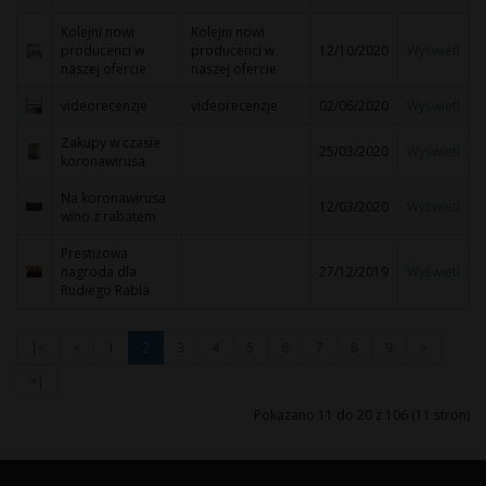
Kolejni nowi
Kolejni nowi
producenci w
producenci w
12/10/2020
Wyświetl
naszej ofercie
naszej ofercie
videorecenzje
videorecenzje
02/06/2020
Wyświetl
Zakupy w czasie
25/03/2020
Wyświetl
koronawirusa
Na koronawirusa
12/03/2020
Wyświetl
wino z rabatem
Prestiżowa
nagroda dla
27/12/2019
Wyświetl
Rudiego Rabla
|<
<
1
2
3
4
5
6
7
8
9
>
>|
Pokazano 11 do 20 z 106 (11 stron)