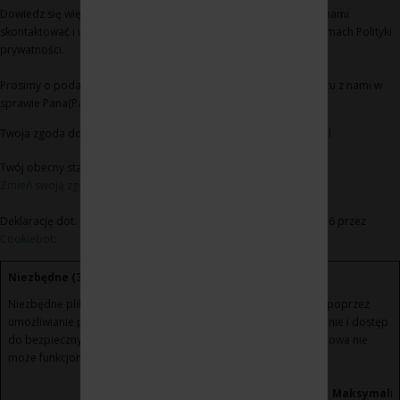
Dowiedz się więcej na temat tego, kim jesteśmy, jak można się z nami
skontaktować i w jaki sposób przetwarzamy dane osobowe w ramach Polityki
prywatności.
Prosimy o podanie identyfikatora Pana(Pani) zgody i daty kontaktu z nami w
sprawie Pana(Pani) zgody
Twoja zgoda dotyczy następujących domen: www.winoikieliszki.pl
Twój obecny stan: Odmowa.
Zmień swoją zgodę
Deklarację dot. plików cookie zaktualizowano ostatnio 21/07/2026 przez
Cookiebot
:
Niezbędne (3)
Niezbędne pliki cookie przyczyniają się do użyteczności strony poprzez
umożliwianie podstawowych funkcji takich jak nawigacja na stronie i dostęp
do bezpiecznych obszarów strony internetowej. Strona internetowa nie
może funkcjonować poprawnie bez tych ciasteczek.
Maksymaln