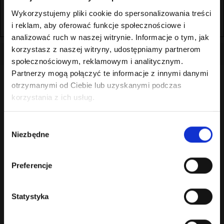
currency
winoikieliszki.pl
Saves the visitor's currency
30 dni
Wykorzystujemy pliki cookie do spersonalizowania treści
preferences.
i reklam, aby oferować funkcje społecznościowe i
analizować ruch w naszej witrynie. Informacje o tym, jak
korzystasz z naszej witryny, udostępniamy partnerom
społecznościowym, reklamowym i analitycznym.
Partnerzy mogą połączyć te informacje z innymi danymi
otrzymanymi od Ciebie lub uzyskanymi podczas
korzystania z ich usług.
Wybór
Niezbędne
zgody
0 element(y) - 0.00 zł
Kategorie
Preferencje
Statystyka
Wiadomości