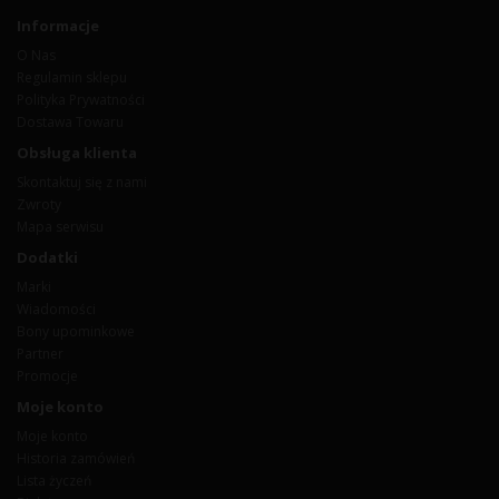
Informacje
O Nas
Regulamin sklepu
Polityka Prywatności
Dostawa Towaru
Obsługa klienta
Skontaktuj się z nami
Zwroty
Mapa serwisu
Dodatki
Marki
Wiadomości
Bony upominkowe
Partner
Promocje
Moje konto
Moje konto
Historia zamówień
Lista życzeń