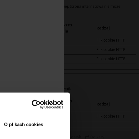
piecznych obszarów strony internetowej. Strona internetowa nie może
Maksymalny okres
Rodzaj
przechowywania
1 rok
Plik cookie HTTP
30 dni
Plik cookie HTTP
Sesyjne
Plik cookie HTTP
region, w którym znajduje się użytkownik.
Maksymalny okres
Rodzaj
przechowywania
30 dni
Plik cookie HTTP
O plikach cookies
Moje konto
Lista życzeń (0)
Koszyk
Do kasy