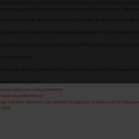
onalizowania treści i reklam, aby oferować funkcje społecznościowe i analizować
rzy mogą połączyć te informacje z innymi danymi otrzymanymi od Ciebie lub u
ez strony internetowe, aby użytkownicy mogli korzystać ze stron w bardziej spr
, jeśli jest to niezbędne do funkcjonowania niniejszej strony. Do wszystkich
ie umieszczane są przez usługi stron trzecich, które pojawiają się na naszych s
na naszej witrynie.
ktować i w jaki sposób przetwarzamy dane osobowe w ramach Polityki prywatnoś
rawie Pana(Pani) zgody
nywać wyłącznie osoby pełnoletnie.
dzasz swą pełnoletniość.
ają charakter informacji o produktach dostępnych na rynku a nie ich reklamy
 1356).
ebot
: