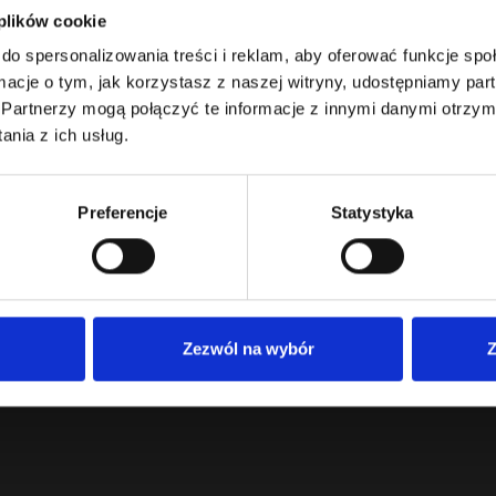
 plików cookie
do spersonalizowania treści i reklam, aby oferować funkcje sp
ormacje o tym, jak korzystasz z naszej witryny, udostępniamy p
Partnerzy mogą połączyć te informacje z innymi danymi otrzym
Szkło Eisch
Zestawy
Zestawy degustacyjne
Dla Firm
Degusta
nia z ich usług.
Preferencje
Statystyka
Zezwól na wybór
Z