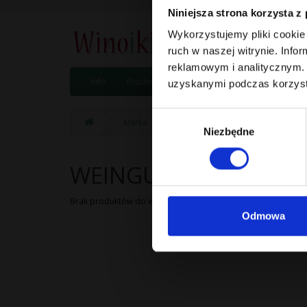
Niniejsza strona korzysta z
Wykorzystujemy pliki cookie 
ruch w naszej witrynie. Inf
reklamowym i analitycznym. 
Info
Producenci
Wina
Wina na medal
uzyskanymi podczas korzysta
Wybór
Marka
WEINGUT ZANTHO
Niezbędne
zgody
WEINGUT ZANTHO
Brak produktów do wyświetlenia.
Odmowa