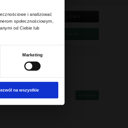
ołecznościowe i analizować
0 element(y) - 0.00 zł
artnerom społecznościowym,
anymi od Ciebie lub
cja
Delikatesy
Opakowania
Książki
Marketing
ezwól na wszystkie
Kontynuuj