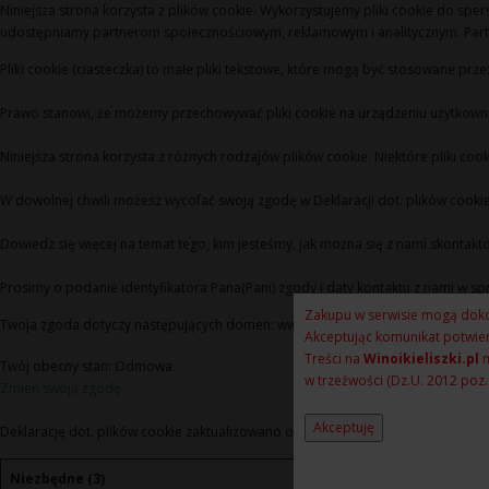
Niniejsza strona korzysta z plików cookie. Wykorzystujemy pliki cookie do spers
udostępniamy partnerom społecznościowym, reklamowym i analitycznym. Partne
Pliki cookie (ciasteczka) to małe pliki tekstowe, które mogą być stosowane prz
Prawo stanowi, że możemy przechowywać pliki cookie na urządzeniu użytkownika
Niniejsza strona korzysta z różnych rodzajów plików cookie. Niektóre pliki cook
W dowolnej chwili możesz wycofać swoją zgodę w Deklaracji dot. plików cookie 
Dowiedz się więcej na temat tego, kim jesteśmy, jak można się z nami skonta
Prosimy o podanie identyfikatora Pana(Pani) zgody i daty kontaktu z nami w sp
Zakupu w serwisie mogą doko
Twoja zgoda dotyczy następujących domen: www.winoikieliszki.pl
Akceptując komunikat potwier
Treści na
Winoikieliszki.pl
m
Twój obecny stan: Odmowa.
w trzeźwości (Dz.U. 2012 poz.
Zmień swoją zgodę
Deklarację dot. plików cookie zaktualizowano ostatnio 21/07/2026 przez
Cooki
Niezbędne (3)