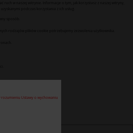
 ruch w naszej witrynie. Informacje o tym, jak korzystasz z naszej witryny,
zyskanymi podczas korzystania z ich usług.
awny sposób.
 innych rodzajów plików cookie potrzebujemy zezwolenia użytkownika.
tronach.
ci.
 w rozumieniu Ustawy o wychowaniu