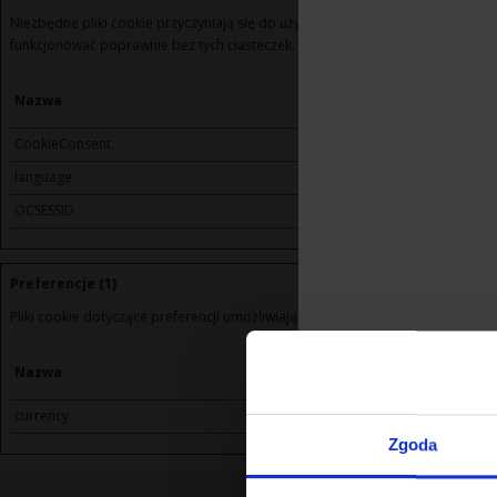
Niezbędne pliki cookie przyczyniają się do użyteczności strony poprzez umoż
funkcjonować poprawnie bez tych ciasteczek.
Nazwa
Dostawca
CookieConsent
Cookiebot
language
winoikieliszki.pl
OCSESSID
winoikieliszki.pl
Preferencje (1)
Pliki cookie dotyczące preferencji umożliwiają stronie zapamiętanie informacj
Nazwa
Dostawca
currency
winoikieliszki.pl
Zgoda