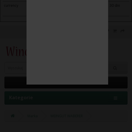
currency
winoikieliszki.pl
Saves the visitor's currency
30 dni
preferences.
0 element(y) - 0.00 zł
Kategorie
Marka
WEINGUT WABERER