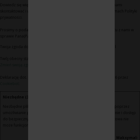
Dowiedz się więcej na temat tego, kim jesteśmy, jak można się z nami
skontaktować i w jaki sposób przetwarzamy dane osobowe w ramach Polityki
prywatności.
Prosimy o podanie identyfikatora Pana(Pani) zgody i daty kontaktu z nami w
sprawie Pana(Pani) zgody
Twoja zgoda dotyczy następujących domen: www.winoikieliszki.pl
Twój obecny stan: Odmowa.
Zmień swoją zgodę
Deklarację dot. plików cookie zaktualizowano ostatnio 21/07/2026 przez
Cookiebot
:
Niezbędne (3)
Niezbędne pliki cookie przyczyniają się do użyteczności strony poprzez
umożliwianie podstawowych funkcji takich jak nawigacja na stronie i dostęp
do bezpiecznych obszarów strony internetowej. Strona internetowa nie
może funkcjonować poprawnie bez tych ciasteczek.
Maksymaln