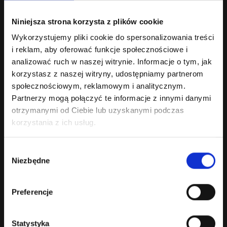
75.00 zł
Bez podatku: 60.98 zł
Niniejsza strona korzysta z plików cookie
Wykorzystujemy pliki cookie do spersonalizowania treści
i reklam, aby oferować funkcje społecznościowe i
analizować ruch w naszej witrynie. Informacje o tym, jak
korzystasz z naszej witryny, udostępniamy partnerom
społecznościowym, reklamowym i analitycznym.
Partnerzy mogą połączyć te informacje z innymi danymi
otrzymanymi od Ciebie lub uzyskanymi podczas
korzystania z ich usług.
Wybór
Niezbędne
zgody
WB Meru Cuvee Reserve 2021
Preferencje
Wino czerwone wytrawne.Barwa: czerwono-wiśniowa.W nosie zapach
prażonej śliwki, wanilii i delikatneg..
Statystyka