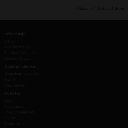
Pokazano 1 do 6 z 6 (1 stron)
Informacje
O Nas
Regulamin sklepu
Polityka Prywatności
Dostawa Towaru
Obsługa klienta
Skontaktuj się z nami
Zwroty
Mapa serwisu
Dodatki
Marki
Wiadomości
Bony upominkowe
Partner
Promocje