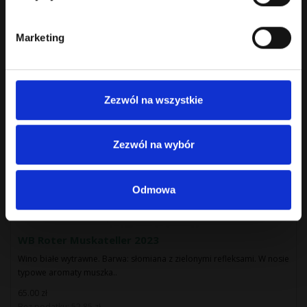
69.00 zł
Bez podatku: 56.10 zł
Marketing
Zezwól na wszystkie
Zezwól na wybór
Odmowa
WB Roter Muskateller 2023
Wino białe wytrawne. Barwa: słomiana z zielonymi refleksami. W nosie
typowe aromaty muszka..
65.00 zł
Bez podatku: 52.85 zł