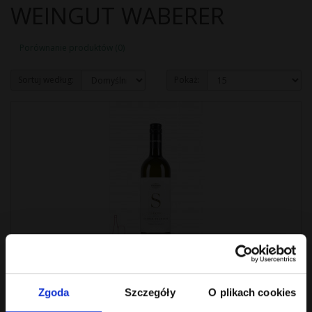
WEINGUT WABERER
Porównanie produktów (0)
Sortuj według:
Pokaż:
WB Gelber Traminer 2022
Zgoda
Szczegóły
O plikach cookies
Wino białe wytrawne. Barwa: Kolor złotożółty. W nosie bardzo
intensywne nuty róży, mi..