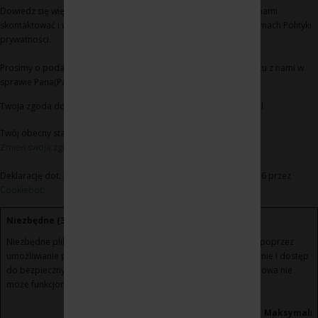
Dowiedz się więcej na temat tego, kim jesteśmy, jak można się z nami
skontaktować i w jaki sposób przetwarzamy dane osobowe w ramach Polityki
prywatności.
Prosimy o podanie identyfikatora Pana(Pani) zgody i daty kontaktu z nami w
sprawie Pana(Pani) zgody
Twoja zgoda dotyczy następujących domen: www.winoikieliszki.pl
Twój obecny stan: Odmowa.
Zmień swoją zgodę
Deklarację dot. plików cookie zaktualizowano ostatnio 21/07/2026 przez
Cookiebot
:
Niezbędne (3)
Niezbędne pliki cookie przyczyniają się do użyteczności strony poprzez
umożliwianie podstawowych funkcji takich jak nawigacja na stronie i dostęp
do bezpiecznych obszarów strony internetowej. Strona internetowa nie
może funkcjonować poprawnie bez tych ciasteczek.
Maksymaln