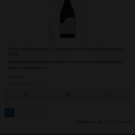
TK Weißburgunder Carnuntum DAC Ried Altenberg
2022
Wino białe wytrawne Barwa: złota W nosie złożony aromat brioszki,
melona z nutą jabłka i p..
139.00 zł
Bez podatku: 113.01 zł
1
2
>
>|
Pokazano 1 do 15 z 17 (2 stron)