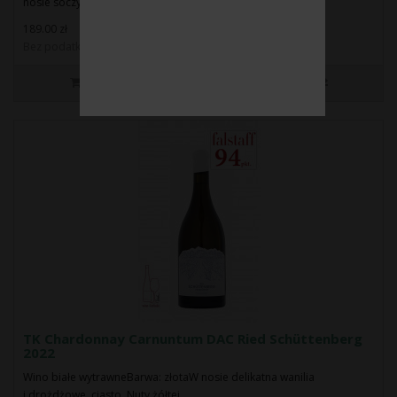
nosie soczyste, cie..
189.00 zł
Bez podatku: 153.66 zł
TK Chardonnay Carnuntum DAC Ried Schüttenberg
2022
Wino białe wytrawneBarwa: złotaW nosie delikatna wanilia
i drożdżowe ciasto. Nuty żółtej ..