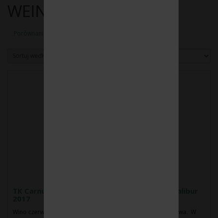
WEINGUT TAFERNER
Porównanie produktów (0)
Sortuj według:
Pokaż:
TK Carnuntum DAC Ried Haidacker 1ÖTW Excalibur
2017
Wino czerwone wytrawne Barwa: ciemno rubinowo-granatowa. W