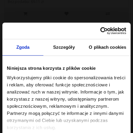
Bez podatku: 69.11 zł
Zgoda
Szczegóły
O plikach cookies
Niniejsza strona korzysta z plików cookie
Wykorzystujemy pliki cookie do spersonalizowania treści
i reklam, aby oferować funkcje społecznościowe i
analizować ruch w naszej witrynie. Informacje o tym, jak
korzystasz z naszej witryny, udostępniamy partnerom
TK Monument 2021
społecznościowym, reklamowym i analitycznym.
Wino czerwone wytrawne Barwa: ciemno rubinowo-granatowa. W
Partnerzy mogą połączyć te informacje z innymi danymi
nosie i ustach owoce ciem..
otrzymanymi od Ciebie lub uzyskanymi podczas
119.00 zł
korzystania z ich usług.
Bez podatku: 96.75 zł