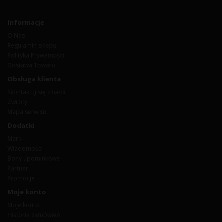
Informacje
O Nas
Regulamin sklepu
Polityka Prywatności
Dostawa Towaru
Obsługa klienta
Skontaktuj się z nami
Zwroty
Mapa serwisu
Dodatki
Marki
Wiadomości
Bony upominkowe
Partner
Promocje
Moje konto
Moje konto
Historia zamówień