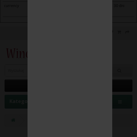
currency
winoikieliszki.pl
Saves the visitor's currency
30 dni
preferences.
0 element(y) - 0.00 zł
Kategorie
Marka
WEINGUT TAFERNER