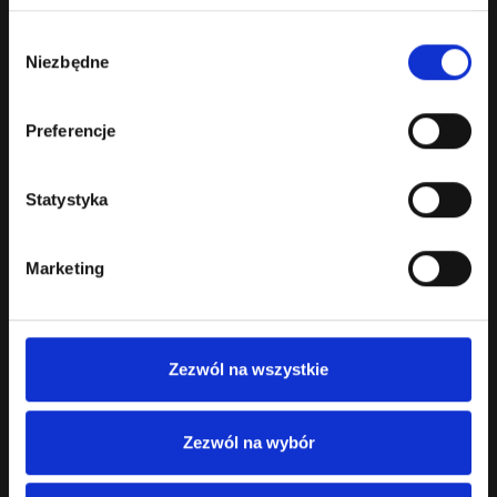
Wybór
Niezbędne
zgody
Preferencje
Statystyka
Marketing
TK Monument 2022
Zezwól na wszystkie
Wino czerwone wytrawne Barwa: ciemno rubinowo-granatowa. W
nosie i ustach owoce ciem..
119.00 zł
Zezwól na wybór
Bez podatku: 96.75 zł