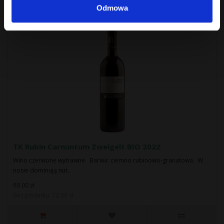
Odmowa
TK Rubin Carnuntum Zweigelt BIO 2022
Wino czerwone wytrawne. Barwa: ciemno rubinowo-granatowa. W
nosie dominują nut..
89.00 zł
Bez podatku: 72.36 zł