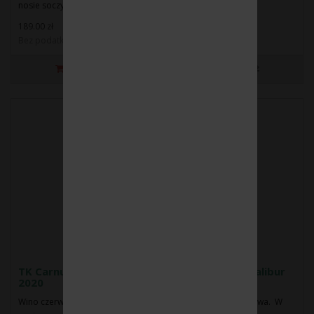
nosie soczyste, cie..
189.00 zł
Bez podatku: 153.66 zł
TK Carnuntum DAC Ried Haidacker 1ÖTW Excalibur
2020
Wino czerwone wytrawne Barwa: ciemno rubinowo-granatowa. W