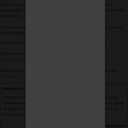
Dowiedz się więcej na temat tego, kim jesteśmy, jak można się z nami
skontaktować i w jaki sposób przetwarzamy dane osobowe w ramach Polityki
prywatności.
Prosimy o podanie identyfikatora Pana(Pani) zgody i daty kontaktu z nami w
sprawie Pana(Pani) zgody
Twoja zgoda dotyczy następujących domen: www.winoikieliszki.pl
Twój obecny stan: Odmowa.
Zmień swoją zgodę
Deklarację dot. plików cookie zaktualizowano ostatnio 21/07/2026 przez
Cookiebot
:
Niezbędne (3)
Niezbędne pliki cookie przyczyniają się do użyteczności strony poprzez
umożliwianie podstawowych funkcji takich jak nawigacja na stronie i dostęp
do bezpiecznych obszarów strony internetowej. Strona internetowa nie
może funkcjonować poprawnie bez tych ciasteczek.
Maksymaln