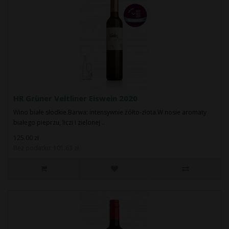
HR Grüner Veltliner Eiswein 2020
Wino białe słodkie.Barwa: intensywnie żółto-złota.W nosie aromaty
białego pieprzu, liczi i zielonej ..
125.00 zł
Bez podatku: 101.63 zł