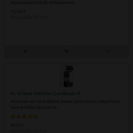
Wspaniały prezent dla miłośnika wina...
102.00 zł
Bez podatku: 82.93 zł
EC Grüner Veltliner Landwein 1l
Wino białe wytrawne stołowe. Barwa: jasno zielono-żółta.W nosie
żywe aromaty cytrusów i le..
44.00 zł
Bez podatku: 35.77 zł