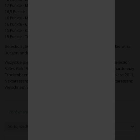
17 Punkte - Mythos 2015
16,5 Punkte - Riesling Spätlese 2017
16 Punkte - Merlot 2015
16 Punkte - Chardonnay Spätlese 2017
15 Punkte - Chardonnay 2017
15 Punkte - Traminer absolut 2017
Selection „Süsses Gold Burgenland“ 2013 – najlepsze słodkie wina
Burgenlandu
Wszystkie pięć zgłoszonych słodkich win zostały wybrane do „Selection
Süßes Gold Burgenland 2013“: Grüner Veltliner Eiswein 2011, Chardonnay
Trockenbeerenauslese 2010, Welschriesling Trockenbeerenauslese 2011,
Nektaressenz Sämling 88 Trockenbeerenauslese 2010 und Nektaressenz
Welschriesling Trockenbeerenauslese 2009.
Porównanie produktów (0)
Sortuj według:
Pokaż: