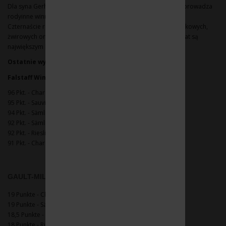
Dla syna Gerharda i córki Silvii, którzy jako czwarte pokolenie prowadza
rodyinne winnice, poprzeczka jest więc wysoko ustawiona.
Czternaście rodzajów szczepów uprawianych na glebach piaskowych,
żwirowych oraz gliniastych. One i jedyny w swoim rodzaju klimat są
największym kapitałem rodziny Heiderów.
Ostatnie wyróżnienia
2017
Falstaff Wine Guide
96 Pkt. - Chardonnay Nektaressenz TBA 2015
95 Pkt. - Sauvignon Blanc TBA 2015
94 Pkt. - Sämling 88 Nektaressenz TBA 2015
92 Pkt. - Sämling 88 Auslese 2017
92 Pkt. - Riesling Spätlese 2017
91 Pkt. - Chardonnay Spätlese 2017
GAULT-MILLAU
2017
:
19 Punkte - Chardonnay Nektaressenz TBA 2015
19 Punkte - Sämling 88 Nektaressenz TBA 2015
18,5 Punkte - Sauvignon Blanc TBA 2015
18 Punkte - Riesling TBA 2015