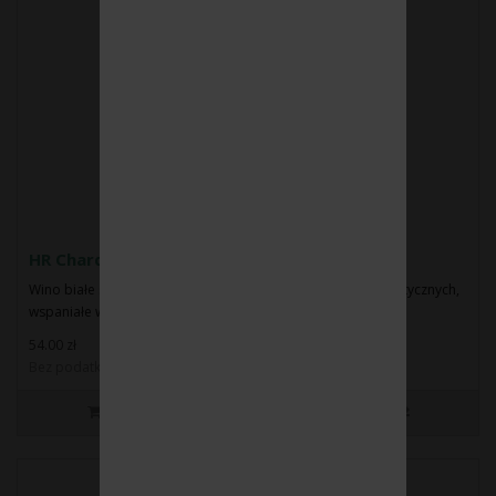
HR Chardonnay Spätlese 2020
Wino białe słodkie.Barwa: złoto-żółta.Aromat owoców egzotycznych,
wspaniałe współbrzmienie słodycz..
54.00 zł
Bez podatku: 43.90 zł