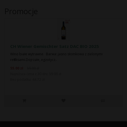
Promocje
CH Wiener Gemischter Satz DAC BIO 2025
Wino białe wytrawne. Barwa: jasno słomkowa z zielonymi
refleksami.Dojrzałe, egzotycz..
55.00 zł
59.00 zł
Najniższa cena z 30 dni: 59.00 zł
Bez podatku: 44.72 zł