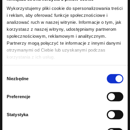
Wykorzystujemy pliki cookie do spersonalizowania treści
i reklam, aby oferować funkcje społecznościowe i
HR Savignon Blanc Trockenbeerenauslese 2015
analizować ruch w naszej witrynie. Informacje o tym, jak
Wino białe słodkie.Barwa: złota.Bardzo korzenne, intensywne nuty
korzystasz z naszej witryny, udostępniamy partnerom
miodu, czarna herbata, suszone owoc..
społecznościowym, reklamowym i analitycznym.
149.00 zł
Partnerzy mogą połączyć te informacje z innymi danymi
Bez podatku: 121.14 zł
otrzymanymi od Ciebie lub uzyskanymi podczas
korzystania z ich usług.
Wybór
Niezbędne
zgody
Preferencje
Statystyka