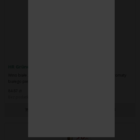
HR Grüner Veltliner BA 2019
Wino białe słodkie.Barwa: intensywnie żółto-złota.W nosie aromaty
białego pieprzu, liczi i zielonej ..
84.87 zł
Bez podatku: 69.00 zł