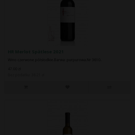
HR Merlot Spätlese 2021
Wino czerwone półsłodkie.Barwa: purpurowa.Nr 3610..
47.00 zł
Bez podatku: 38.21 zł