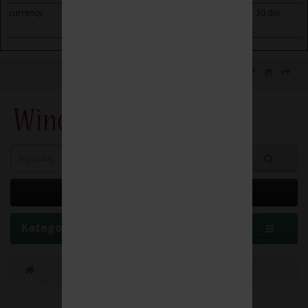
currency
winoikieliszki.pl
Saves the visitor's currency
30 dni
preferences.
0 element(y) - 0.00 zł
Kategorie
Producenci
WEINGUT HAIDER