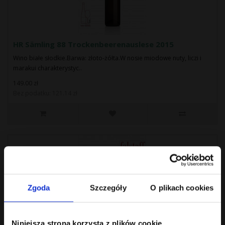
HR Sämling 88 Trockenbeerenauslese 2015
Wino białe słodkie.Barwa: złoto-żółta.W nosie miodowe nuty, liczi i
marakui charakterystyc..
149.00 zł
Bez podatku: 121.14 zł
Zgoda
Szczegóły
O plikach cookies
Niniejsza strona korzysta z plików cookie