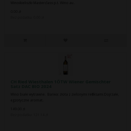
Winoikieliszki Masterclass p.t. Wino au..
0.00 zł
Bez podatku: 0.00 zł
CH Ried Wiesthalen 1ÖTW Wiener Gemischter
Satz DAC BIO 2024
Wino białe wytrawne. Barwa: złota z zielonymi refleksami.Dojrzałe,
egzotyczne aromat..
149.00 zł
Bez podatku: 121.14 zł