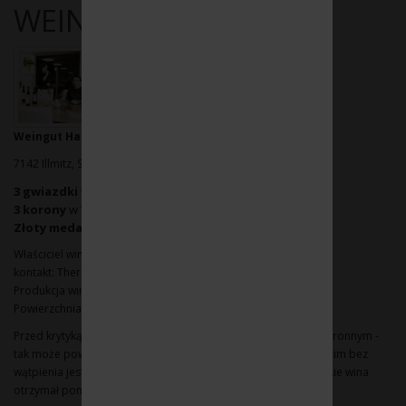
WEINGUT HAIDER
Weingut Haider
7142 Illmitz, Seegase 16
3 gwiazdki
w Falstaff Wine Guide
3 korony
w Winaria Wine Guide
Złoty medal
ENOEXPO 2014
Właściciel winnicy: Gerhard Haider
kontakt
: Theresa i Gerhard Haider
Produkcja win: 20% białe, 40% czerwone, 40% wina słodkie
Powierzchnia winnicy: 12 hektarów
Przed krytyką można się bronić, wobec pochwały jest się bezbronnym -
tak może powiedzieć jedynie winiarz odnoszący sukcesy. A takim bez
wątpienia jest senior rodu Martin Heider , który za swoje słodkie wina
otrzymał ponad 300 złotych medali oraz liczne wyróżnienia.