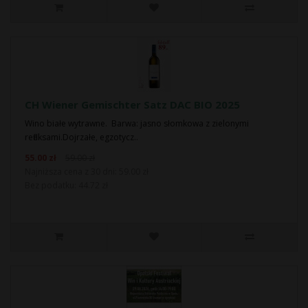
CH Wiener Gemischter Satz DAC BIO 2025
Wino białe wytrawne. Barwa: jasno słomkowa z zielonymi
refleksami.Dojrzałe, egzotycz..
55.00 zł
59.00 zł
Najniższa cena z 30 dni: 59.00 zł
Bez podatku: 44.72 zł