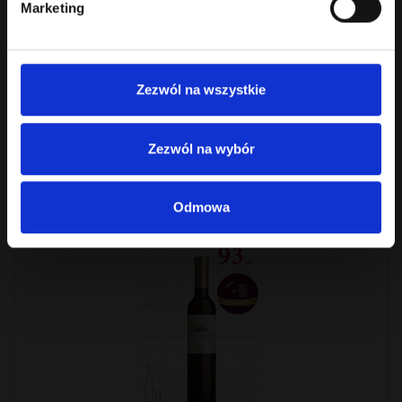
Marketing
HR Trockenbeerenauslese Chardonnay
Nektaressenz 2013
Wino białe słodkie.Barwa: złota.Bardzo aromatyczne, suszone owoce,
Zezwól na wszystkie
miód, czarna herbata, bardzo złoż..
189.00 zł
Bez podatku: 153.66 zł
Zezwól na wybór
Odmowa