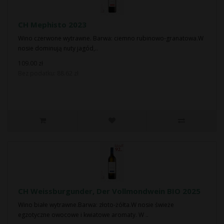
CH Mephisto 2023
Wino czerwone wytrawne. Barwa: ciemno rubinowo-granatowa.W
nosie dominują nuty jagód,..
109.00 zł
Bez podatku: 88.62 zł
CH Weissburgunder, Der Vollmondwein BIO 2025
Wino białe wytrawne.Barwa: złoto-żółta.W nosie świeże
egzotyczne owocowe i kwiatowe aromaty. W ..