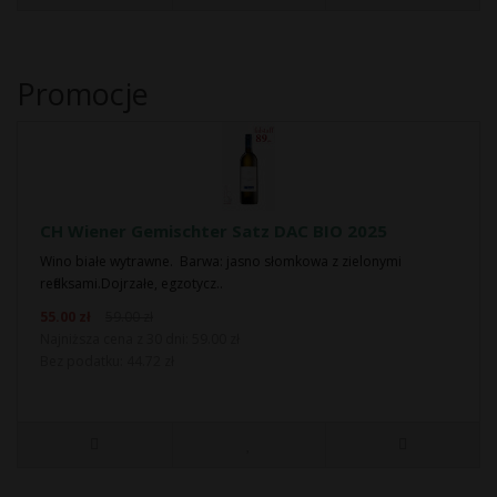
Promocje
CH Wiener Gemischter Satz DAC BIO 2025
Wino białe wytrawne. Barwa: jasno słomkowa z zielonymi
refleksami.Dojrzałe, egzotycz..
55.00 zł
59.00 zł
Najniższa cena z 30 dni: 59.00 zł
Bez podatku: 44.72 zł