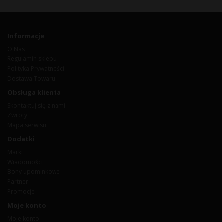
Informacje
O Nas
Regulamin sklepu
Polityka Prywatności
Dostawa Towaru
Obsługa klienta
Skontaktuj się z nami
Zwroty
Mapa serwisu
Dodatki
Marki
Wiadomości
Bony upominkowe
Partner
Promocje
Moje konto
Moje konto