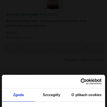
Godyla Souvignier Gris 2023
Wino białe półwytrawne. Barwa: jasno-słomiana Wino białe,
półwytrawne, jasno-słomkow..
65.00 zł
Bez podatku: 52.85 zł
Pokazano 1 do 3 z 3 (1 stron)
Najnowsze
Zgoda
Szczegóły
O plikach cookies
Opolski Festiwal Win i Kultury Austriackiej 29.08