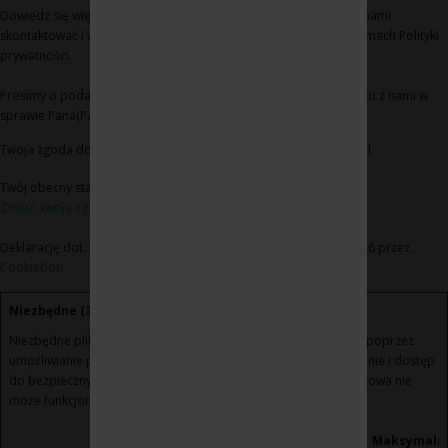
Dowiedz się więcej na temat tego, kim jesteśmy, jak można się z nami
skontaktować i w jaki sposób przetwarzamy dane osobowe w ramach Polityki
prywatności.
Prosimy o podanie identyfikatora Pana(Pani) zgody i daty kontaktu z nami w
sprawie Pana(Pani) zgody
Twoja zgoda dotyczy następujących domen: www.winoikieliszki.pl
Twój obecny stan: Odmowa.
Zmień swoją zgodę
Deklarację dot. plików cookie zaktualizowano ostatnio 21/07/2026 przez
Cookiebot
:
Niezbędne (3)
Niezbędne pliki cookie przyczyniają się do użyteczności strony poprzez
umożliwianie podstawowych funkcji takich jak nawigacja na stronie i dostęp
do bezpiecznych obszarów strony internetowej. Strona internetowa nie
może funkcjonować poprawnie bez tych ciasteczek.
Maksymaln