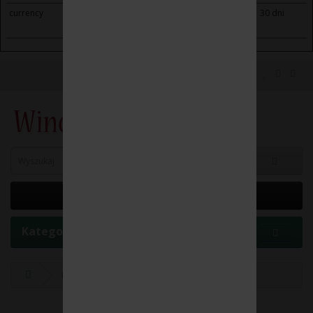
currency
winoikieliszki.pl
Saves the visitor's currency
30 dni
preferences.
0 element(y) - 0.00 zł
Kategorie
Producenci
WINNICA GODYLA