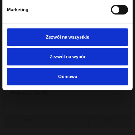
Marketing
Zezwól na wszystkie
Zezwól na wybór
CH Ried Falkenberg 1ÖTW Weissburgunder 2024
Wino białe wytrawne. Barwa: złoto-żółta.W nosie świeże
Odmowa
egzotyczne owocowe i kwiatowe aroma..
189.00 zł
Bez podatku: 153.66 zł