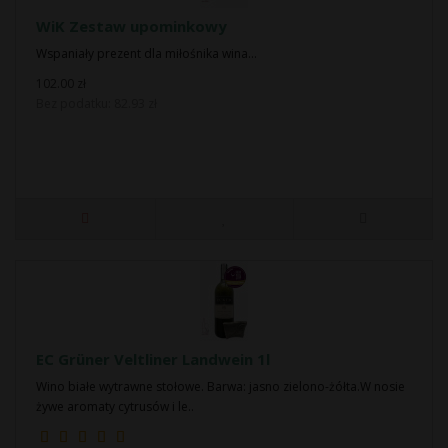
WiK Zestaw upominkowy
Wspaniały prezent dla miłośnika wina...
102.00 zł
Bez podatku: 82.93 zł
EC Grüner Veltliner Landwein 1l
Wino białe wytrawne stołowe. Barwa: jasno zielono-żółta.W nosie
żywe aromaty cytrusów i le..