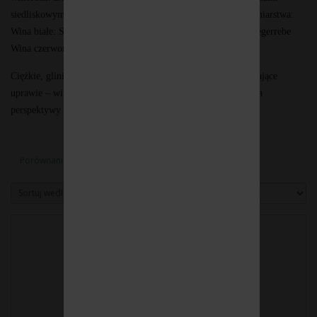
siedliskowymi, jak i zamiłowaniem do europejskiego stylu winiarstwa:
Wina białe: Solaris, Johanniter, Muscaris, Souvignier Gris, Siegerrebe
Wina czerwone i różowe: Cabernet Cortis, Rondo, Regent
Ciężkie, gliniaste gleby Pawłowickiej Góry okazały się sprzyjające
uprawie – winorośl dobrze się tu zaaklimatyzowała, co otwiera
perspektywy dalszych nasadzeń i rozwoju winnicy.
Porównanie produktów (0)
Sortuj według:
Pokaż: