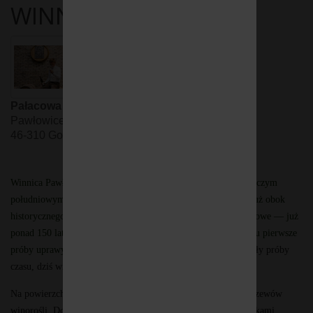
WINNICA GODYLA
Pałacowa Winnica Godyla
Pawłowice 59
46-310 Gorzów Śląski
Winnica Pawłowice została założona w 2015 roku na malowniczym
południowym zboczu Pawłowickiej Góry (249,5 m n.p.m.), tuż obok
historycznego Pałacu Pawłowice. Miejsce to nie jest przypadkowe — już
ponad 150 lat temu ówcześni właściciele majątku prowadzili tu pierwsze
próby uprawy
winorośli. Choć dawne nasadzenia nie przetrwały próby
czasu, dziś winiarska tradycja powraca z nową siłą.
Na powierzchni 2,6 hektara uprawianych jest około 10 000 krzewów
winorośli. Dobór odmian został podyktowany zarówno warunkami