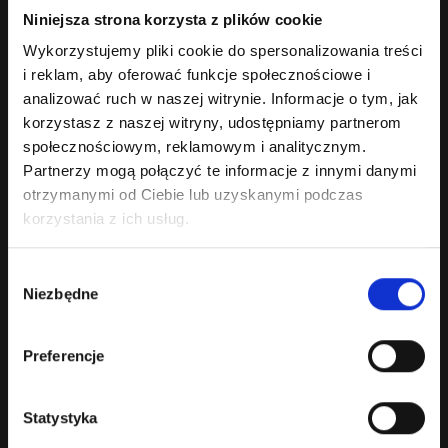
Masterclass dla Sommelierów
Niniejsza strona korzysta z plików cookie
Master of Wine Wojciech Bońkowski poprowadzi w Winotece
Wykorzystujemy pliki cookie do spersonalizowania treści
Winoikieliszki Masterclass p.t. Wino au..
i reklam, aby oferować funkcje społecznościowe i
0.00 zł
analizować ruch w naszej witrynie. Informacje o tym, jak
Bez podatku: 0.00 zł
korzystasz z naszej witryny, udostępniamy partnerom
społecznościowym, reklamowym i analitycznym.
Partnerzy mogą połączyć te informacje z innymi danymi
otrzymanymi od Ciebie lub uzyskanymi podczas
korzystania z ich usług.
Wybór
Niezbędne
zgody
CH Ried Wiesthalen 1ÖTW Wiener Gemischter
Satz DAC BIO 2024
Preferencje
Wino białe wytrawne. Barwa: złota z zielonymi refleksami.Dojrzałe,
egzotyczne aromat..
Statystyka
149.00 zł
Bez podatku: 121.14 zł