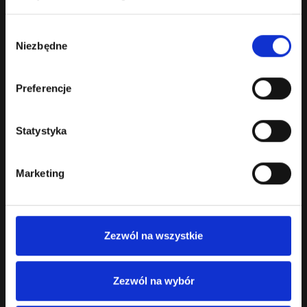
Masterclass dla Sommelierów
Master of Wine Wojciech Bońkowski poprowadzi w Winotece
Wybór
Winoikieliszki Masterclass p.t. Wino au..
Niezbędne
zgody
0.00 zł
Bez podatku: 0.00 zł
Preferencje
Statystyka
Marketing
CH Ried Wiesthalen 1ÖTW Wiener Gemischter
Satz DAC BIO 2024
Zezwól na wszystkie
Wino białe wytrawne. Barwa: złota z zielonymi
refleksami.Dojrzałe, egzotyczne aromat..
Zezwól na wybór
149.00 zł
Bez podatku: 121.14 zł