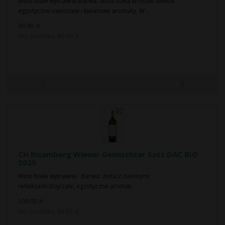
Wino białe wytrawne.Barwa: złoto-żółta.W nosie świeże
egzotyczne owocowe i kwiatowe aromaty. W ..
99.00 zł
Bez podatku: 80.49 zł
CH Bisamberg Wiener Gemischter Satz DAC BIO
2025
Wino białe wytrawne. Barwa: złota z zielonymi
refleksami.Dojrzałe, egzotyczne aromat..
109.00 zł
Bez podatku: 88.62 zł