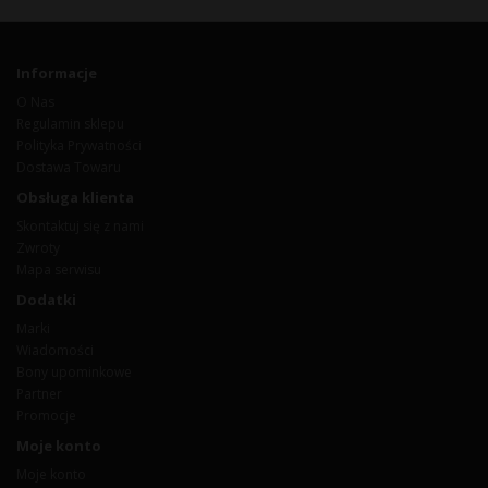
Informacje
O Nas
Regulamin sklepu
Polityka Prywatności
Dostawa Towaru
Obsługa klienta
Skontaktuj się z nami
Zwroty
Mapa serwisu
Dodatki
Marki
Wiadomości
Bony upominkowe
Partner
Promocje
Moje konto
Moje konto