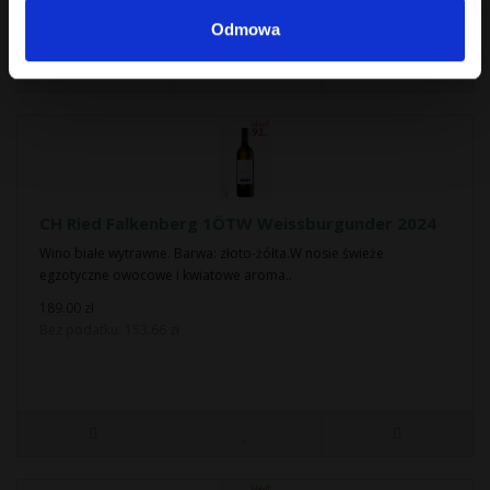
Odmowa
CH Ried Falkenberg 1ÖTW Weissburgunder 2024
Wino białe wytrawne. Barwa: złoto-żółta.W nosie świeże
egzotyczne owocowe i kwiatowe aroma..
189.00 zł
Bez podatku: 153.66 zł