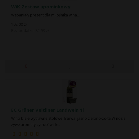
WiK Zestaw upominkowy
Wspaniały prezent dla miłośnika wina...
102.00 zł
Bez podatku: 82.93 zł
EC Grüner Veltliner Landwein 1l
Wino białe wytrawne stołowe. Barwa: jasno zielono-żółta.W nosie
żywe aromaty cytrusów i le..