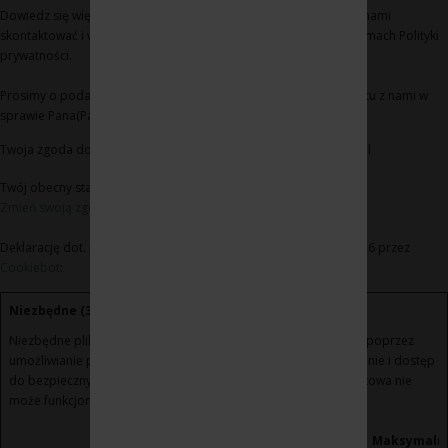
Dowiedz się więcej na temat tego, kim jesteśmy, jak można się z nami
skontaktować i w jaki sposób przetwarzamy dane osobowe w ramach Polityki
prywatności.
Prosimy o podanie identyfikatora Pana(Pani) zgody i daty kontaktu z nami w
sprawie Pana(Pani) zgody
Twoja zgoda dotyczy następujących domen: www.winoikieliszki.pl
Twój obecny stan: Odmowa.
Zmień swoją zgodę
Deklarację dot. plików cookie zaktualizowano ostatnio 21/07/2026 przez
Cookiebot
:
Niezbędne (3)
Niezbędne pliki cookie przyczyniają się do użyteczności strony poprzez
umożliwianie podstawowych funkcji takich jak nawigacja na stronie i dostęp
do bezpiecznych obszarów strony internetowej. Strona internetowa nie
może funkcjonować poprawnie bez tych ciasteczek.
Maksymaln