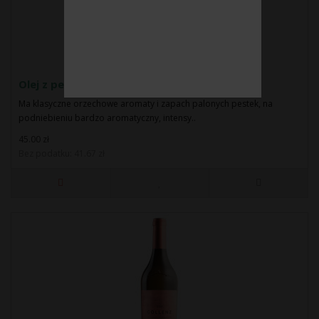
Olej z pestek dyni 250 ml
Ma klasyczne orzechowe aromaty i zapach palonych pestek, na
podniebieniu bardzo aromatyczny, intensy..
45.00 zł
Bez podatku: 41.67 zł