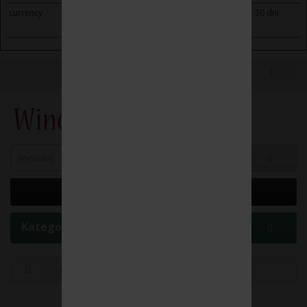
currency
winoikieliszki.pl
Saves the visitor's currency
30 dni
preferences.
0 element(y) - 0.00 zł
Kategorie
Producenci
WEINHOF GOLLENZ