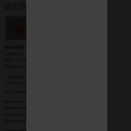
WEINHOF GOLLENZ
Weinhof Gollenz
Laasen 2
8355 Tieschen
Vulkanland
1 gwiazdka - Falsatff Weinguide
3 korony - Vinaria
Weinguide
10 ha, 95% wina białe
Alois Gollenz wykorzystuje wszystkie zalety klimatu i
wulkanicznego środowiska regionu Vulkanland do
produkowania charakterystycznych dla regionu win.
Specjalizuje się w winach ze szczepów burgundzkich.
Winiarz należy do stowarzyszenia