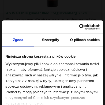
AG Weissburgunder Ried Preguckenberg 2020
Wino białe wytrawne. W nosie czerwone owoce cytrusowe, delikatne
nuty suszonych owoców, figi, s..
155.00 zł
Bez podatku: 126.02 zł
Zgoda
Szczegóły
O plikach cookies
Niniejsza strona korzysta z plików cookie
Pokazano 1 do 4 z 4 (1 stron)
Wykorzystujemy pliki cookie do spersonalizowania treści
i reklam, aby oferować funkcje społecznościowe i
Najnowsze
analizować ruch w naszej witrynie. Informacje o tym, jak
korzystasz z naszej witryny, udostępniamy partnerom
społecznościowym, reklamowym i analitycznym.
Partnerzy mogą połączyć te informacje z innymi danymi
otrzymanymi od Ciebie lub uzyskanymi podczas
Opolski Festiwal Win i Kultury Austriackiej 29.08
korzystania z ich usług.