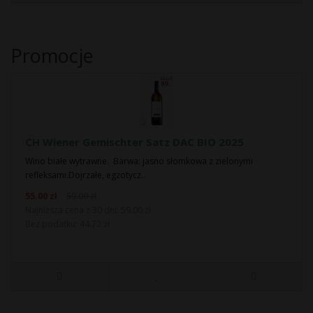
Promocje
CH Wiener Gemischter Satz DAC BIO 2025
Wino białe wytrawne. Barwa: jasno słomkowa z zielonymi
refleksami.Dojrzałe, egzotycz..
55.00 zł
59.00 zł
Najniższa cena z 30 dni: 59.00 zł
Bez podatku: 44.72 zł