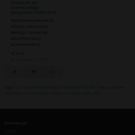
Kieliszek do
czerwonego
burgunda 25001010
Standardowy kieliszek do
lekkiego, owocowego
młodego czerwonego
wina (Pinot Noir) i
wczesnych win ty..
95.00 zł
Bez podatku: 77.24 zł
Tagi:
AL St. Laurent Ried Holzspur Tattendorf BIO 2021
,
Wino czerwone
wytrawne
,
Thermenregion
,
WEINGUT FAMILIE AUER
,
4039
Informacje
O Nas