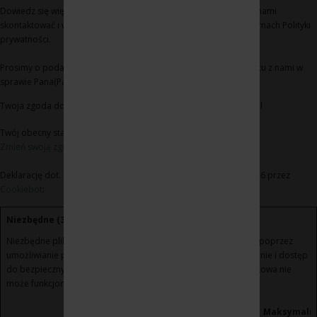
Dowiedz się więcej na temat tego, kim jesteśmy, jak można się z nami
skontaktować i w jaki sposób przetwarzamy dane osobowe w ramach Polityki
prywatności.
Prosimy o podanie identyfikatora Pana(Pani) zgody i daty kontaktu z nami w
sprawie Pana(Pani) zgody
Twoja zgoda dotyczy następujących domen: www.winoikieliszki.pl
Twój obecny stan: Odmowa.
Zmień swoją zgodę
Deklarację dot. plików cookie zaktualizowano ostatnio 21/07/2026 przez
Cookiebot
:
Niezbędne (3)
Niezbędne pliki cookie przyczyniają się do użyteczności strony poprzez
umożliwianie podstawowych funkcji takich jak nawigacja na stronie i dostęp
do bezpiecznych obszarów strony internetowej. Strona internetowa nie
może funkcjonować poprawnie bez tych ciasteczek.
Maksymaln