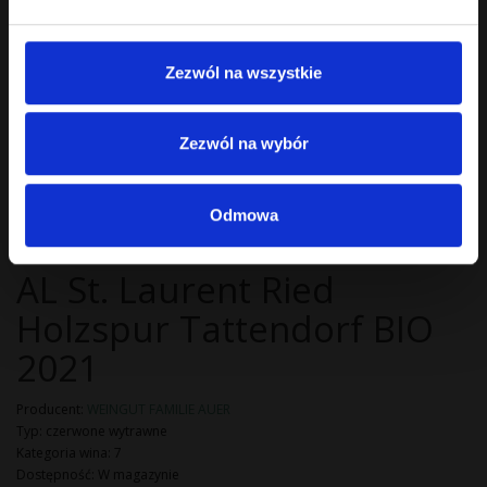
Wino do pieczonego indyka, steku i deski serów.
4.1
Zezwól na wszystkie
Nr 4039
Zezwól na wybór
Odmowa
WEINGUT FAMILIE AUER
AL St. Laurent Ried
Holzspur Tattendorf BIO
2021
Producent:
WEINGUT FAMILIE AUER
Typ: czerwone wytrawne
Kategoria wina: 7
Dostępność: W magazynie