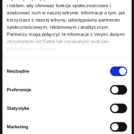
i reklam, aby oferować funkcje społecznościowe i
analizować ruch w naszej witrynie. Informacje o tym, jak
korzystasz z naszej witryny, udostępniamy partnerom
społecznościowym, reklamowym i analitycznym.
Partnerzy mogą połączyć te informacje z innymi danymi
otrzymanymi od Ciebie lub uzyskanymi podczas
korzystania z ich usług.
Wybór
Niezbędne
zgody
Nagrody
Opis
Specyfikacja
Recenzje (0)
Preferencje
Wino czerwone wytrawne.
Statystyka
Barwa
: ciemno-czerwona.
Wyczuwalne aromaty różnych owoców jagodowych i ciemnych wiśni.
Bogate i zrównoważone. Świetnie zintegrowana beczka. Finezyjna,
Marketing
przyjemna owocowa końcówka.